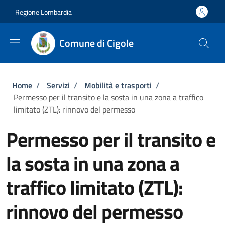
Salta al contenuto principale
Skip to footer content
Regione Lombardia
Comune di Cigole
Briciole di pane
Home
/
Servizi
/
Mobilità e trasporti
/
Permesso per il transito e la sosta in una zona a traffico
limitato (ZTL): rinnovo del permesso
Permesso per il transito e
la sosta in una zona a
traffico limitato (ZTL):
rinnovo del permesso