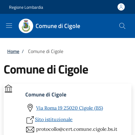
Salta al contenuto principale
Skip to footer content
Regione Lombardia
Comune di Cigole
Briciole di pane
Home
/
Comune di Cigole
Comune di Cigole
Comune di Cigole
Via Roma 19 25020 Cigole (BS)
Sito istituzionale
protocollo@cert.comune.cigole.bs.it