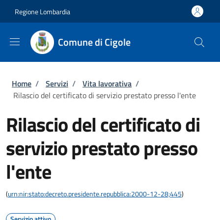
Salta al contenuto principale
Skip to footer content
Regione Lombardia
Comune di Cigole
Briciole di pane
Home
/
Servizi
/
Vita lavorativa
/
Rilascio del certificato di servizio prestato presso l'ente
Rilascio del certificato di
servizio prestato presso
l'ente
(
urn:nir:stato:decreto.presidente.repubblica:2000-12-28;445
)
Servizio attivo