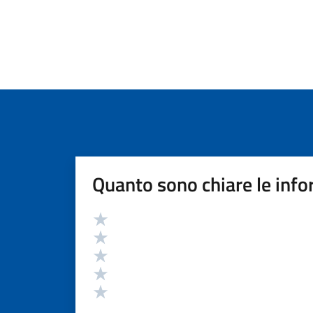
Quanto sono chiare le info
Valutazione
Valuta 5 stelle su 5
Valuta 4 stelle su 5
Valuta 3 stelle su 5
Valuta 2 stelle su 5
Valuta 1 stelle su 5