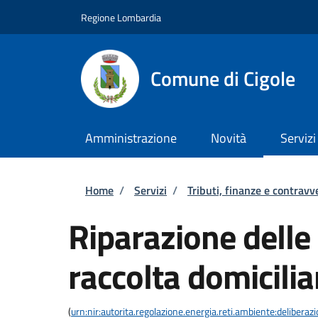
Salta al contenuto principale
Skip to footer content
Regione Lombardia
Comune di Cigole
Amministrazione
Novità
Servizi
Briciole di pane
Home
/
Servizi
/
Tributi, finanze e contravv
Riparazione delle 
raccolta domicilia
(
urn:nir:autorita.regolazione.energia.reti.ambiente:deliber