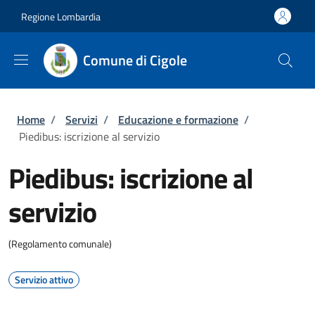
Salta al contenuto principale
Skip to footer content
Regione Lombardia
Comune di Cigole
Briciole di pane
Home
/
Servizi
/
Educazione e formazione
/
Piedibus: iscrizione al servizio
Piedibus: iscrizione al
servizio
(Regolamento comunale)
Servizio attivo