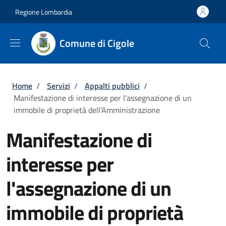
Salta al contenuto principale
Skip to footer content
Regione Lombardia
Comune di Cigole
Briciole di pane
Home
/
Servizi
/
Appalti pubblici
/
Manifestazione di interesse per l'assegnazione di un
immobile di proprietà dell'Amministrazione
Manifestazione di
interesse per
l'assegnazione di un
immobile di proprietà