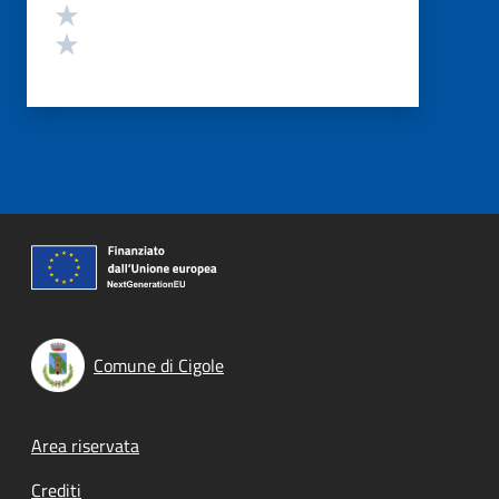
Valuta 2 stelle su 5
Valuta 1 stelle su 5
Comune di Cigole
Footer menu
Area riservata
Crediti