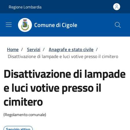
Salta al contenuto principale
Skip to footer content
Regione Lombardia
Comune di Cigole
Briciole di pane
Home
/
Servizi
/
Anagrafe e stato civile
/
Disattivazione di lampade e luci votive presso il cimitero
Disattivazione di lampade
e luci votive presso il
cimitero
(Regolamento comunale)
Servizio attivo