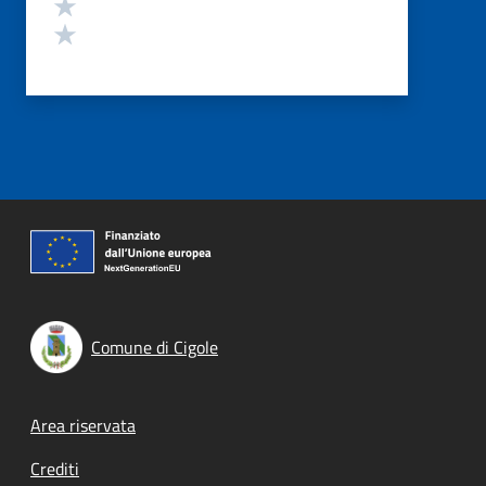
Valuta 2 stelle su 5
Valuta 1 stelle su 5
Comune di Cigole
Footer menu
Area riservata
Crediti