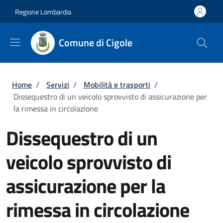
Salta al contenuto principale
Skip to footer content
Regione Lombardia
Comune di Cigole
Briciole di pane
Home
/
Servizi
/
Mobilità e trasporti
/
Dissequestro di un veicolo sprovvisto di assicurazione per
la rimessa in circolazione
Dissequestro di un
veicolo sprovvisto di
assicurazione per la
rimessa in circolazione