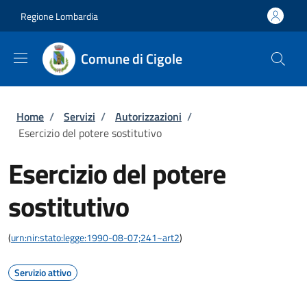
Salta al contenuto principale
Skip to footer content
Regione Lombardia
Comune di Cigole
Briciole di pane
Home
/
Servizi
/
Autorizzazioni
/
Esercizio del potere sostitutivo
Esercizio del potere
sostitutivo
(
urn:nir:stato:legge:1990-08-07;241~art2
)
Servizio attivo