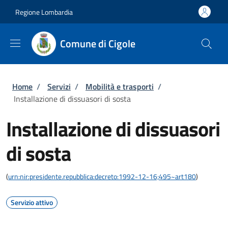
Salta al contenuto principale
Skip to footer content
Regione Lombardia
Comune di Cigole
Briciole di pane
Home
/
Servizi
/
Mobilità e trasporti
/
Installazione di dissuasori di sosta
Installazione di dissuasori
di sosta
(
urn:nir:presidente.repubblica:decreto:1992-12-16;495~art180
)
Servizio attivo