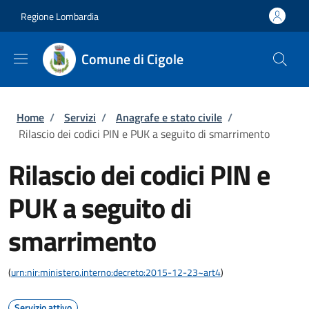
Salta al contenuto principale
Skip to footer content
Regione Lombardia
Comune di Cigole
Briciole di pane
Home
/
Servizi
/
Anagrafe e stato civile
/
Rilascio dei codici PIN e PUK a seguito di smarrimento
Rilascio dei codici PIN e
PUK a seguito di
smarrimento
(
urn:nir:ministero.interno:decreto:2015-12-23~art4
)
Servizio attivo