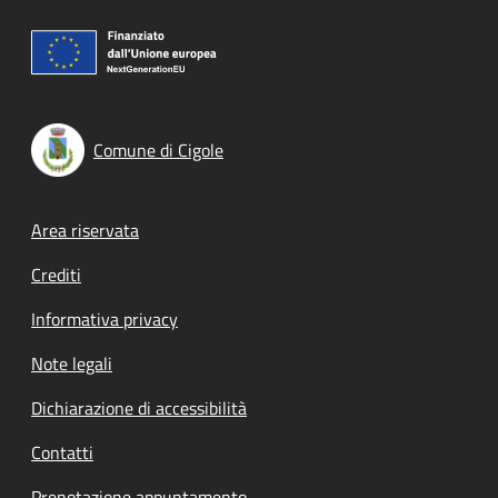
Comune di Cigole
Footer menu
Area riservata
Crediti
Informativa privacy
Note legali
Dichiarazione di accessibilità
Contatti
Prenotazione appuntamento