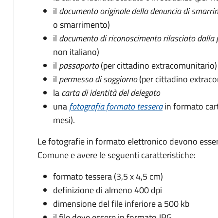
il
documento originale della denuncia di smarri
o smarrimento)
il
documento di riconoscimento rilasciato dalla 
non italiano)
il
passaporto
(per cittadino extracomunitario)
il
permesso di soggiorno
(per cittadino extrac
la
carta di identità del delegato
una
fotografia formato tessera
in formato car
mesi).
Le fotografie in formato elettronico devono esser
Comune e avere le seguenti caratteristiche
:
formato tessera (3,5 x 4,5 cm)
definizione di almeno 400 dpi
dimensione del file inferiore a 500 kb
il file deve essere in formato JPG.