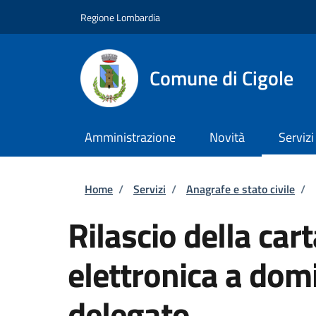
Salta al contenuto principale
Skip to footer content
Regione Lombardia
Comune di Cigole
Amministrazione
Novità
Servizi
Briciole di pane
Home
/
Servizi
/
Anagrafe e stato civile
/
Rilascio della cart
elettronica a domi
delegato