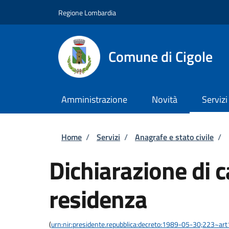
Salta al contenuto principale
Skip to footer content
Regione Lombardia
Comune di Cigole
Amministrazione
Novità
Servizi
Briciole di pane
Home
/
Servizi
/
Anagrafe e stato civile
/
Dichiarazione di 
residenza
(
urn:nir:presidente.repubblica:decreto:1989-05-30;223~ar