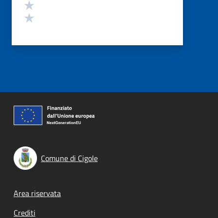
Valuta 2 stelle su 5
Valuta 1 stelle su 5
Comune di Cigole
Footer menu
Area riservata
Crediti