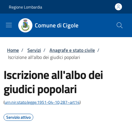
Salta al contenuto principale
Skip to footer content
Regione Lombardia
Comune di Cigole
Briciole di pane
Home
/
Servizi
/
Anagrafe e stato civile
/
Iscrizione all'albo dei giudici popolari
Iscrizione all'albo dei
giudici popolari
(
urn:nir:stato:legge:1951-04-10;287~art14
)
Servizio attivo