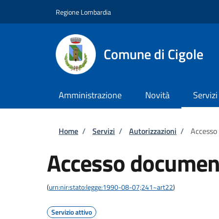
Salta al contenuto principale
Skip to footer content
Regione Lombardia
Comune di Cigole
Amministrazione
Novità
Servizi
Briciole di pane
Home
/
Servizi
/
Autorizzazioni
/
Accesso
Accesso documen
(
urn:nir:stato:legge:1990-08-07;241~art22
)
Servizio attivo