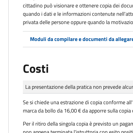
cittadino può visionare e ottenere copia dei doc
quando i dati e le informazioni contenute nell'atto
privata delle persone oppure quando la motivazio
Moduli da compilare e documenti da allegar
Costi
Tipo di pagamento
Importo
La presentazione della pratica non prevede al
Se si chiede una estrazione di copia conforme all
marca da bollo da 16,00 € da apporre sulla copia
Per il ritiro della singola copia è previsto un 
non appena terminata l'istruttoria con esito posit