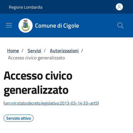
Salta al contenuto principale
Skip to footer content
Regione Lombardia
Comune di Cigole
Briciole di pane
Home
/
Servizi
/
Autorizzazioni
/
Accesso civico generalizzato
Accesso civico
generalizzato
(
urn:nir:stato:decreto.legislativo:2013-03-14;33~art5
)
Servizio attivo