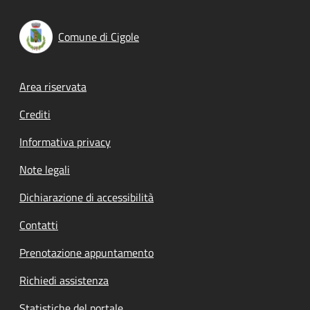
Comune di Cigole
Footer menu
Area riservata
Crediti
Informativa privacy
Note legali
Dichiarazione di accessibilità
Contatti
Prenotazione appuntamento
Richiedi assistenza
Statistiche del portale