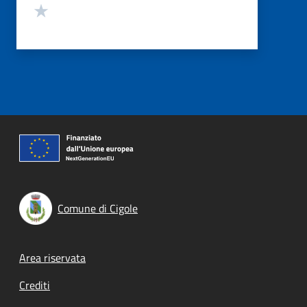
Valuta 1 stelle su 5
Comune di Cigole
Footer menu
Area riservata
Crediti