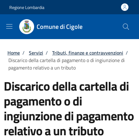
Salta al contenuto principale
Skip to footer content
Regione Lombardia
Comune di Cigole
Briciole di pane
Home
/
Servizi
/
Tributi, finanze e contravvenzioni
/
Discarico della cartella di pagamento o di ingiunzione di
pagamento relativo a un tributo
Discarico della cartella di
pagamento o di
ingiunzione di pagamento
relativo a un tributo