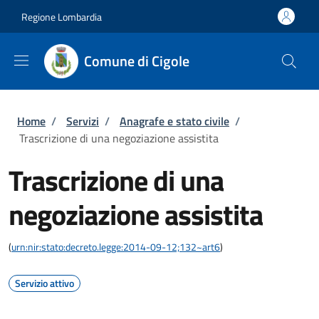
Salta al contenuto principale
Skip to footer content
Regione Lombardia
Comune di Cigole
Briciole di pane
Home
/
Servizi
/
Anagrafe e stato civile
/
Trascrizione di una negoziazione assistita
Trascrizione di una
negoziazione assistita
(
urn:nir:stato:decreto.legge:2014-09-12;132~art6
)
Servizio attivo