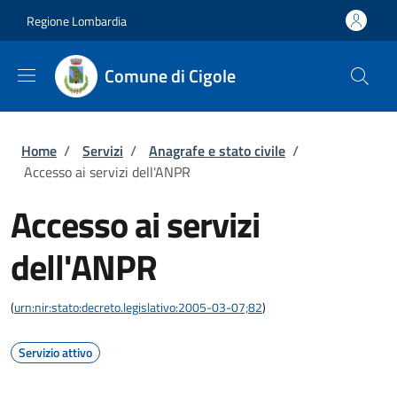
Salta al contenuto principale
Skip to footer content
Regione Lombardia
Comune di Cigole
Briciole di pane
Home
/
Servizi
/
Anagrafe e stato civile
/
Accesso ai servizi dell'ANPR
Accesso ai servizi
dell'ANPR
(
urn:nir:stato:decreto.legislativo:2005-03-07;82
)
Servizio attivo