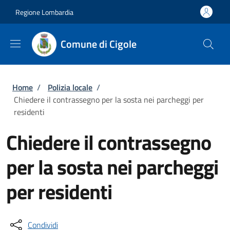
Salta al contenuto principale
Skip to footer content
Regione Lombardia
Comune di Cigole
Briciole di pane
Home
/
Polizia locale
/
Chiedere il contrassegno per la sosta nei parcheggi per
residenti
Chiedere il contrassegno
per la sosta nei parcheggi
per residenti
Condividi