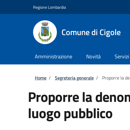
Salta al contenuto principale
Skip to footer content
Regione Lombardia
Comune di Cigole
Amministrazione
Novità
Servizi
Briciole di pane
Home
/
Segreteria generale
/
Proporre la d
Proporre la deno
luogo pubblico