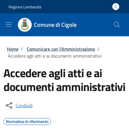
Salta al contenuto principale
Skip to footer content
Regione Lombardia
Comune di Cigole
Briciole di pane
Home
/
Comunicare con l'Amministrazione
/
Accedere agli atti e ai documenti amministrativi
Accedere agli atti e ai
documenti amministrativi
Condividi
Normativa di riferimento