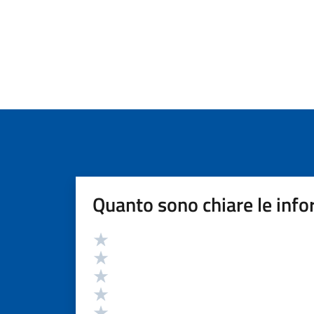
Quanto sono chiare le info
Valutazione
Valuta 5 stelle su 5
Valuta 4 stelle su 5
Valuta 3 stelle su 5
Valuta 2 stelle su 5
Valuta 1 stelle su 5