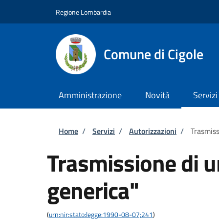
Salta al contenuto principale
Skip to footer content
Regione Lombardia
Comune di Cigole
Amministrazione
Novità
Servizi
Briciole di pane
Home
/
Servizi
/
Autorizzazioni
/
Trasmiss
Trasmissione di 
generica"
(
urn:nir:stato:legge:1990-08-07;241
)