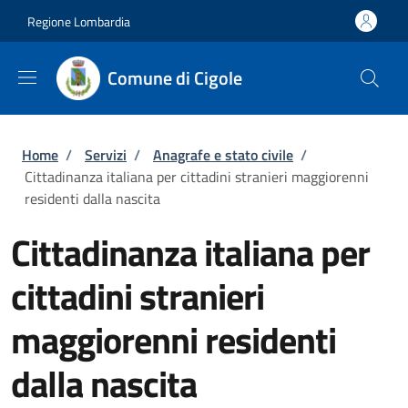
Salta al contenuto principale
Skip to footer content
Regione Lombardia
Comune di Cigole
Briciole di pane
Home
/
Servizi
/
Anagrafe e stato civile
/
Cittadinanza italiana per cittadini stranieri maggiorenni
residenti dalla nascita
Cittadinanza italiana per
cittadini stranieri
maggiorenni residenti
dalla nascita