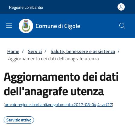
Salta al contenuto principale
Skip to footer content
Regione Lombardia
Comune di Cigole
Briciole di pane
Home
/
Servizi
/
Salute, benessere e assistenza
/
Aggiornamento dei dati dell'anagrafe utenza
Aggiornamento dei dati
dell'anagrafe utenza
(
urn:nir:regione.lombardia:regolamento:2017-08-04;4~art27
)
Servizio attivo